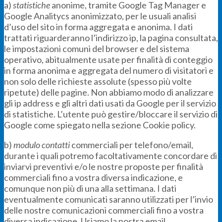
a)
statistiche
anonime, tramite Google Tag Manager e
Google Analitycs anonimizzato, per le usuali analisi
d’uso del sito in forma aggregata e anonima. I dati
trattati riguarderanno l’indirizzo ip, la pagina consultata,
le impostazioni comuni del browser e del sistema
operativo, abitualmente usate per finalità di conteggio
in forma anonima e aggregata del numero di visitatori e
non solo delle richieste assolute (spesso più volte
ripetute) delle pagine. Non abbiamo modo di analizzare
gli ip address e gli altri dati usati da Google per il servizio
di statistiche. L’utente può gestire/bloccare il servizio di
Google come spiegato nella sezione Cookie policy.
b)
modulo contatti
commerciali per telefono/email,
durante i quali potremo facoltativamente concordare di
inviarvi preventivi e/o le nostre proposte per finalità
commerciali fino a vostra diversa indicazione, e
comunque non più di una alla settimana. I dati
eventualmente comunicati saranno utilizzati per l’invio
delle nostre comunicazioni commerciali fino a vostra
diversa indicazione. Usiamo la nostra email