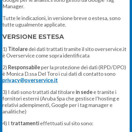
Manager.
Tutte le indicazioni, in versione breve o estesa, sono
tutte ugualmente applicate.
VERSIONE ESTESA
1)
Titolare
dei dati trattati tramite il sito overservice.it
è Overservice come sopra identificata
2)
Responsabile
per la protezione dei dati (RPD/DPO)
è Monica D.ssa Del Toro i cui dati di contatto sono
privacy@overservice.it
3) I dati sono trattati dal titolare
in sede
e tramite i
fornitori esterni (Aruba Spa che gestisce l’hosting e
relativi adempimenti, Google per i tag manager e
analitiche)
4) I
trattamenti
effettuati sul sito sono: