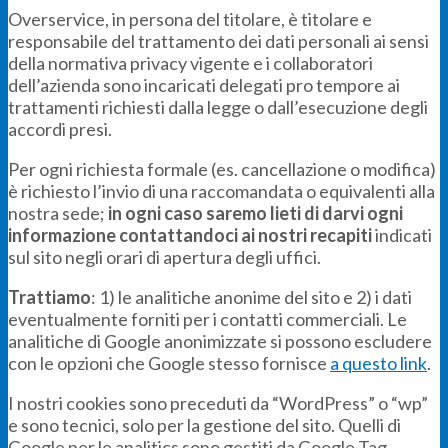
Overservice, in persona del titolare, è titolare e
responsabile del trattamento dei dati personali ai sensi
della normativa privacy vigente e i collaboratori
dell’azienda sono incaricati delegati pro tempore ai
trattamenti richiesti dalla legge o dall’esecuzione degli
accordi presi.
Per ogni richiesta formale (es. cancellazione o modifica)
è richiesto l’invio di una raccomandata o equivalenti alla
nostra sede;
in ogni caso saremo lieti di darvi ogni
informazione contattandoci ai nostri recapiti
indicati
sul sito negli orari di apertura degli uffici.
Trattiamo
: 1) le analitiche anonime del sito e 2) i dati
eventualmente forniti per i contatti commerciali. Le
analitiche di Google anonimizzate si possono escludere
con le opzioni che Google stesso fornisce
a questo link
.
I nostri cookies sono preceduti da “WordPress” o “wp”
e sono tecnici, solo per la gestione del sito. Quelli di
Google per le analitics sono gestiti da Google Tag