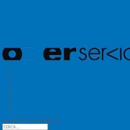
+39 0444 341 379
Uffici 8:00-19:00
Magazzino 7:00-19:00
info@overservice.it
HOME
SERVIZI
CERTIFICAZIONI
MAGAZZINO
PARCO MEZZI
DOVE SIAMO
CONTATTI
Seleziona una pagina