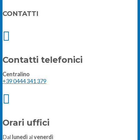
CONTATTI

Contatti telefonici
Centralino
+39 0444 341 379

Orari uffici
Dal
lunedì
al
venerdì