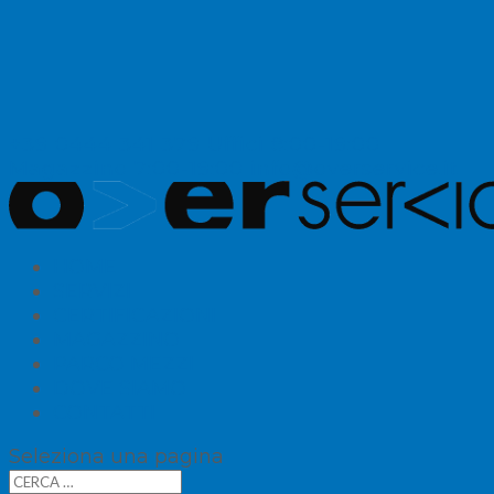
+39 0444 341 379
Uffici 8:00-19:00
Magazzino 7:00-19:00
info@overservice.it
HOME
SERVIZI
CERTIFICAZIONI
MAGAZZINO
PARCO MEZZI
DOVE SIAMO
CONTATTI
Seleziona una pagina