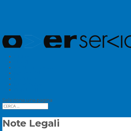
HOME
SERVIZI
CERTIFICAZIONI
MAGAZZINO
PARCO MEZZI
DOVE SIAMO
CONTATTI
Seleziona una pagina
Note Legali