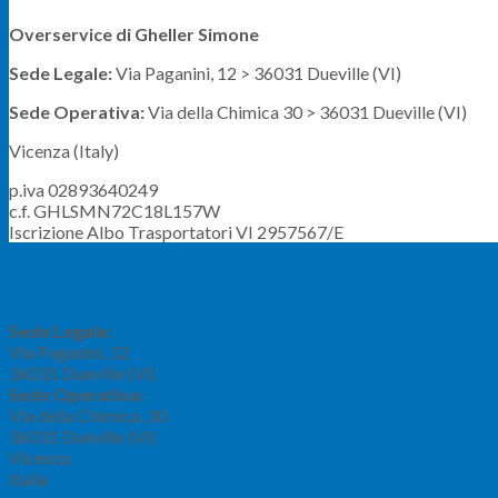
Overservice di Gheller Simone
Sede Legale:
Via Paganini, 12 > 36031 Dueville (VI)
Sede Operativa:
Via della Chimica 30 > 36031 Dueville (VI)
Vicenza (Italy)
p.iva 02893640249
c.f. GHLSMN72C18L157W
Iscrizione Albo Trasportatori VI 2957567/E
Overservice
Sede Legale:
Via Paganini, 12
36031
Dueville (VI)
Sede Operativa:
Via della Chimica, 30
36031
Dueville (VI)
Vicenza
Italia