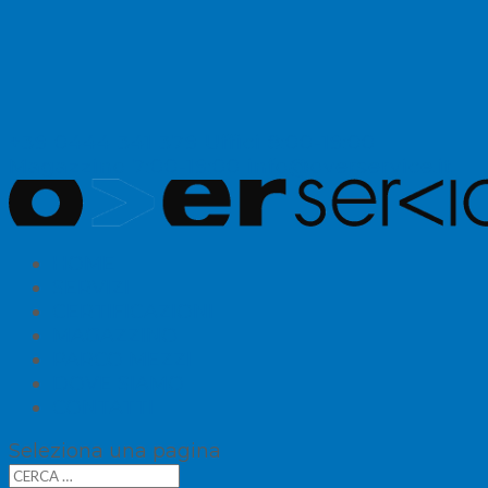
+39 0444 341 379
Uffici 8:00-19:00
Magazzino 7:00-19:00
info@overservice.it
HOME
SERVIZI
CERTIFICAZIONI
MAGAZZINO
PARCO MEZZI
DOVE SIAMO
CONTATTI
Seleziona una pagina