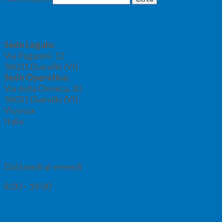
Overservice
Sede Legale:
Via Paganini, 12
36031
Dueville (VI)
Sede Operativa:
Via della Chimica, 30
36031
Dueville (VI)
Vicenza
Italia
Orari Uffici
Dal lunedì al venerdì
8:00 – 19:00
Orari Magazzino