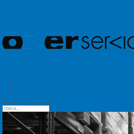
HOME
SERVIZI
CERTIFICAZIONI
MAGAZZINO
PARCO MEZZI
DOVE SIAMO
CONTATTI
Seleziona una pagina