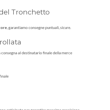
e del Tronchetto
tore
, garantiamo consegne puntuali, sicure.
rollata
la consegna al destinatario finale della merce
finale
ne anticipata per garantire massima precisione.