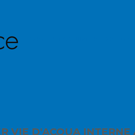
+39 0444 341 379
Uffici 8:00-19:00 Maga
R VIE D'ACQUA INTERNE 