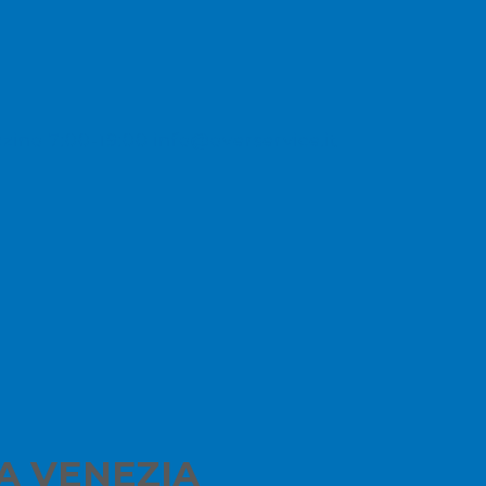
zzino 7:00-19:00
info@overservice.it
A VENEZIA