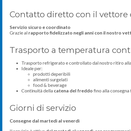
Contatto diretto con il vettor
Servizio sicuro e coordinato
Grazie al
rapporto fidelizzato negli anni con il nostro vet
Trasporto a temperatura cont
Trasporto refrigerato e controllato dal nostro ritiro al
Ideale per:
prodotti deperibili
alimenti surgelati
food & beverage
Continuità della
catena del freddo
fino alla consegna 
Giorni di servizio
Consegne dal martedì al venerdì
Il servizio è attivo
dal martedì al venerdì
, con programmazio