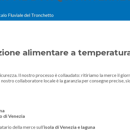
alo Fluviale del Tronchetto
uzione alimentare a temperatura
sicurezza. Il nostro processo è collaudato: ritiriamo la merce il gi
 nostro collaboratore locale è la garanzia per consegne precise, si
ima
o di Venezia
tario della merce sull’
isola di Venezia e laguna